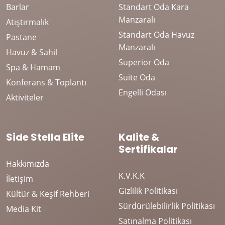
Barlar
Standart Oda Kara
Manzaralı
Atıştırmalık
Standart Oda Havuz
Pastane
Manzaralı
Havuz & Sahil
Superior Oda
Spa & Hamam
Suite Oda
Konferans & Toplantı
Engelli Odası
Aktiviteler
Side Stella Elite
Kalite &
Sertifikalar
Hakkımızda
K.V.K.K
İletişim
Gizlilik Politikası
Kültür & Keşif Rehberi
Sürdürülebilirlik Politikası
Media Kit
Satınalma Politikası