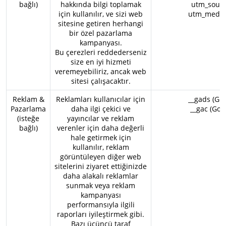
bağlı)
hakkında bilgi toplamak
utm_source
için kullanılır, ve sizi web
utm_mediu
sitesine getiren herhangi
bir özel pazarlama
kampanyası.
Bu çerezleri reddederseniz
size en iyi hizmeti
veremeyebiliriz, ancak web
sitesi çalışacaktır.
Reklam &
Reklamları kullanıcılar için
__gads (Goo
Pazarlama
daha ilgi çekici ve
__gac (Goo
(isteğe
yayıncılar ve reklam
bağlı)
verenler için daha değerli
hale getirmek için
kullanılır, reklam
görüntüleyen diğer web
sitelerini ziyaret ettiğinizde
daha alakalı reklamlar
sunmak veya reklam
kampanyası
performansıyla ilgili
raporları iyileştirmek gibi.
Bazı üçüncü taraf