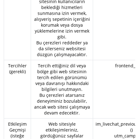
sitesinin kullanıcıların
beklediği hizmetleri
sunmasına izin vermek,
alışveriş sepetinin içeriğini
korumak veya dosya
yüklemelerine izin vermek
gibi.
Bu çerezleri reddeder ya
da silerseniz websitesi
düzgün çalışmayacaktır.
Tercihler
Tercih ettiğiniz dil veya
frontend_la
(gerekli)
bölge gibi web sitesinin
tercih edilen görünümü
veya davranışı hakkındaki
bilgileri unutmayın.
Bu çerezleri atarsanız
deneyiminiz bozulabilir,
ancak web sitesi çalışmaya
devam edecektir.
Etkileşim
Web sitesiyle
im_livechat_previous
Geçmişi
etkileşimleriniz,
()
(isteğe
gördüğünüz sayfalar
utm_campai