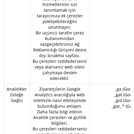
hizmetlerinin sizi
tanımlamak için
tarayıcınıza ek çerezler
yükleyebileceğini
unutmayın.
Bir üçüncü tarafın çerez
kullanımından
vazgeçebilirsiniz
Ağ
Reklamcılığı Girişimi devre
dışı bırakma sayfası
.
Bu çerezleri reddederseniz
veya atarsanız web sitesi
çalışmaya devam
edecektir.
Analitikler
Ziyaretçilerin Google
_ga (Goog
(isteğe
Analytics aracılığıyla web
_gat (Goog
bağlı)
sitemizle nasıl etkileşimde
_gid (Goog
bulunduğunu anlayın.
_gac_* (Goo
Daha fazla bilgi edinin
Analitik çerezleri ve gizlilik
bilgileri
.
Bu çerezleri reddederseniz