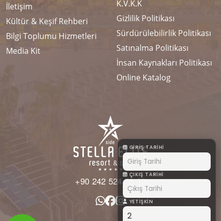
K.V.K.K
İletişim
Gizlilik Politikası
Kültür & Keşif Rehberi
Sürdürülebilirlik Politikası
Bilgi Toplumu Hizmetleri
Satınalma Politikası
Media Kit
İnsan Kaynakları Politikası
Online Katalog
GIRIŞ TARIHI
ÇIKIŞ TARIHI
+90 242 524 53 50
YETIŞKIN